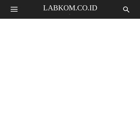
LABKOM.CO.ID
.