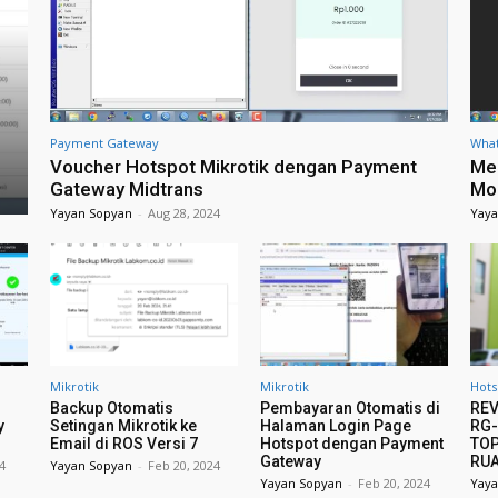
Payment Gateway
What
Voucher Hotspot Mikrotik dengan Payment
Me
Gateway Midtrans
Mo
Yayan Sopyan
-
Aug 28, 2024
Yaya
Mikrotik
Mikrotik
Hots
Backup Otomatis
Pembayaran Otomatis di
REV
y
Setingan Mikrotik ke
Halaman Login Page
RG-
Email di ROS Versi 7
Hotspot dengan Payment
TOP
Gateway
RUA
24
Yayan Sopyan
-
Feb 20, 2024
Yayan Sopyan
-
Feb 20, 2024
Yaya