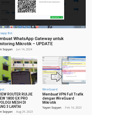
Demo pembelian voucher hotspot
dengan payment gateway di
loginpage
01:01
@sawirahmaproject2071
Review Sistem Pembelian Voucher
Hotspot dengan Tripay Payment
Gateway
12:17
sapp Bot
Install Billing Gratis untuk
mbuat WhatsApp Gateway untuk
pelanggan PPPOE dan Hotspot di
nitoring Mikrotik – UPDATE
Hosting
07:05
n Sopyan
-
Jun 14, 2024
Integrasi Payment Gateway di
Halaman Loginpage Hotspot
Mikrotik #tutorial
01:01
#paymentgateways #midtrans
Voucher Hotspot Otomatis
dengan Payment Gateway
Midtrans - Part 1 Uji Coba
11:11
UPDATE TERBARU - Membuat
WhatsApp Gateway untuk
pot
WireGuard
Monitoring Mikrotik
10:33
IEW ROUTER RUIJIE
Membuat VPN Full Trafik
EW 1800 GX PRO
dengan WireGuard
Payment Gateway Tripay pada
OLOGI MESH DI
Mikrotik
Pelanggan Bulanan PPPoE | Part 1
10:05
NG 3 LANTAI
Yayan Sopyan
-
Feb 16, 2023
n Sopyan
-
Aug 29, 2023
Voucher Hotspot Otomatis