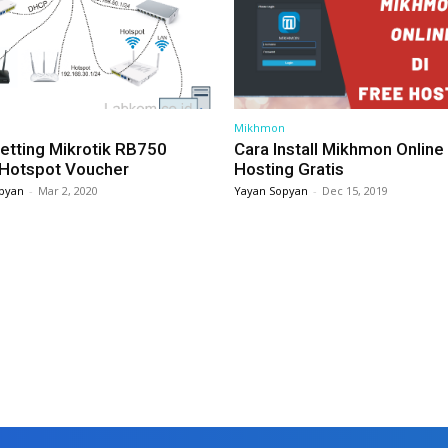
Mikhmon
etting Mikrotik RB750
Cara Install Mikhmon Online 
 Hotspot Voucher
Hosting Gratis
pyan
-
Mar 2, 2020
Yayan Sopyan
-
Dec 15, 2019