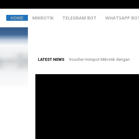
HOME
MIKROTIK
TELEGRAM BOT
WHATSAPP BO
LATEST NEWS
Voucher Hotspot Mikrotik dengan
Membuat WhatsApp Gateway untuk
Payment Gateway Midtrans
Monitoring Mikrotik – UPDATE