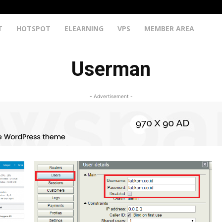
T
HOTSPOT
ELEARNING
VPS
MEMBER AREA
Userman
- Advertisement -