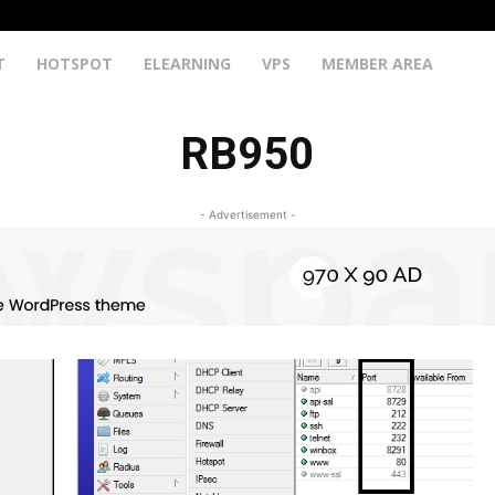
T
HOTSPOT
ELEARNING
VPS
MEMBER AREA
RB950
- Advertisement -