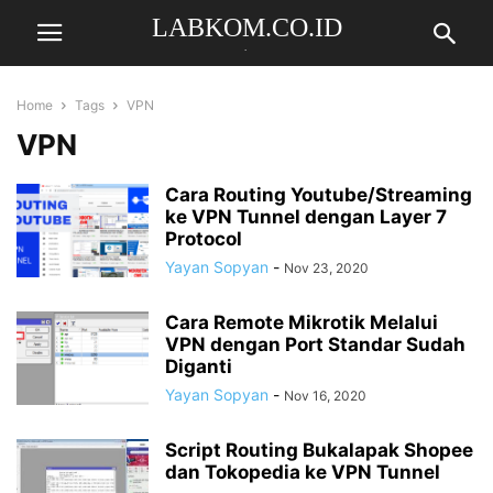
LABKOM.CO.ID
.
Home
Tags
VPN
VPN
Cara Routing Youtube/Streaming
ke VPN Tunnel dengan Layer 7
Protocol
Yayan Sopyan
-
Nov 23, 2020
Cara Remote Mikrotik Melalui
VPN dengan Port Standar Sudah
Diganti
Yayan Sopyan
-
Nov 16, 2020
Script Routing Bukalapak Shopee
dan Tokopedia ke VPN Tunnel