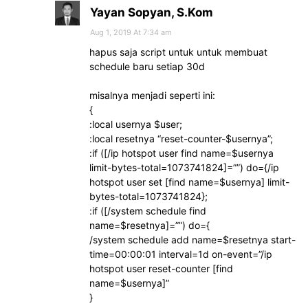
Yayan Sopyan, S.Kom
Aug 1, 2019 At 7:34 am
hapus saja script untuk untuk membuat
schedule baru setiap 30d
misalnya menjadi seperti ini:
{
:local usernya $user;
:local resetnya “reset-counter-$usernya”;
:if ([/ip hotspot user find name=$usernya
limit-bytes-total=1073741824]=””) do={/ip
hotspot user set [find name=$usernya] limit-
bytes-total=1073741824};
:if ([/system schedule find
name=$resetnya]=””) do={
/system schedule add name=$resetnya start-
time=00:00:01 interval=1d on-event=”/ip
hotspot user reset-counter [find
name=$usernya]”
}