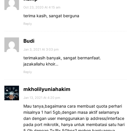
Oct 23, 2020 At 4:15 am
terima kasih, sangat berguna
Reply
Budi
Jan 3, 2021 At 3:03 pm
terimakasih banyak, sangat bermanfaat.
jazakallahu khoir…
Reply
mkholilyuniahakim
Jan 13, 2021 At 4:20 pm
Mau tanya,bagaimana cara membuat quota perhari
misalnya 1 hari 5gb,dengan masa aktif selamanya
dan dengan user menggunakan ip address/interface
pada port mikrotik, hanya untuk membatasi satu hari
5 Gb dengan Tx/Rx 5Gbps? mohon bantuannya