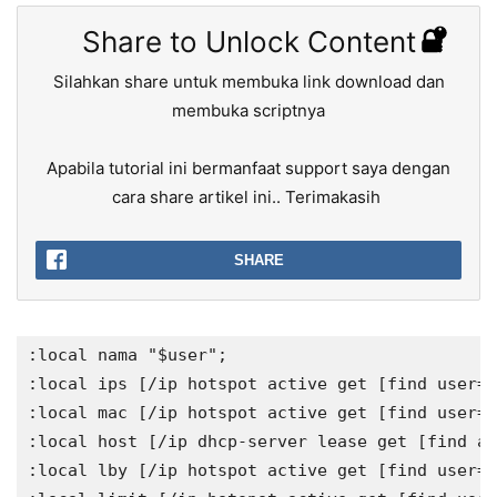
Share to Unlock Content
Silahkan share untuk membuka link download dan
membuka scriptnya
Apabila tutorial ini bermanfaat support saya dengan
cara share artikel ini.. Terimakasih
SHARE
:local nama "$user";

:local ips [/ip hotspot active get [find user="
:local mac [/ip hotspot active get [find user="
:local host [/ip dhcp-server lease get [find ad
:local lby [/ip hotspot active get [find user="