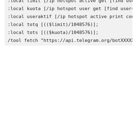
:local limit [/ip hotspot active get [find user
:local kuota [/ip hotspot user get [find user="
:local useraktif [/ip hotspot active print coun
:local totq [(($limit)/1048576)];

:local tots [(($kuota)/1048576)];
