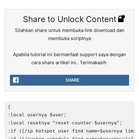
Share to Unlock Content
Silahkan share untuk membuka link download dan
membuka scriptnya
Apabila tutorial ini bermanfaat support saya dengan
cara share artikel ini.. Terimakasih
SHARE
{

:local usernya $user;

:local resetnya "reset-counter-$usernya";

:if ([/ip hotspot user find name=$usernya limit
:if ([/system schedule find name=$resetnya]="")