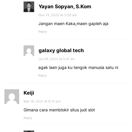
Yayan Sopyan, S.Kom
Nov 13, 2020 At 3:20 am
Jangan maen Kaka,maen gapleh aja
Reply
galaxy global tech
Jul 29, 2024 At 5:41 am
agak laen juga ku tengok manusia satu ni
Reply
Keiji
Mar 19, 2021 At 6:12 pm
Gimana cara memblokir situs judi slot
Reply