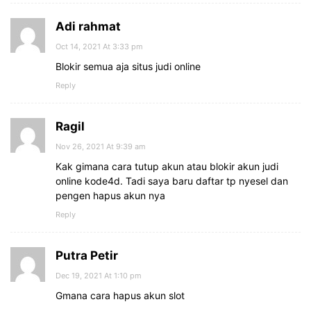
Adi rahmat
Oct 14, 2021 At 3:33 pm
Blokir semua aja situs judi online
Reply
Ragil
Nov 26, 2021 At 9:39 am
Kak gimana cara tutup akun atau blokir akun judi
online kode4d. Tadi saya baru daftar tp nyesel dan
pengen hapus akun nya
Reply
Putra Petir
Dec 19, 2021 At 1:10 pm
Gmana cara hapus akun slot