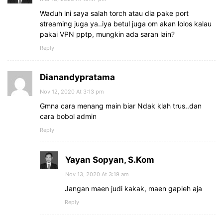
Waduh ini saya salah torch atau dia pake port
streaming juga ya..iya betul juga om akan lolos kalau
pakai VPN pptp, mungkin ada saran lain?
Reply
Dianandypratama
Nov 12, 2020 At 3:13 pm
Gmna cara menang main biar Ndak klah trus..dan
cara bobol admin
Reply
Yayan Sopyan, S.Kom
Nov 13, 2020 At 3:19 am
Jangan maen judi kakak, maen gapleh aja
Reply