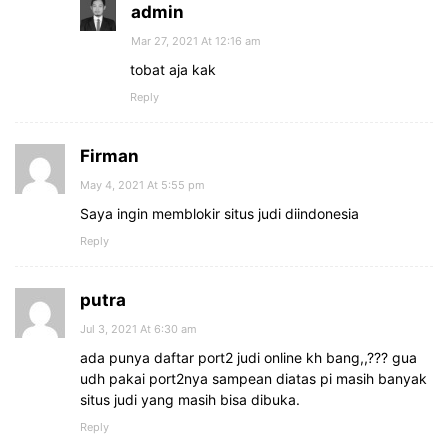
admin
Mar 27, 2021 At 12:16 am
tobat aja kak
Reply
Firman
May 4, 2021 At 5:55 pm
Saya ingin memblokir situs judi diindonesia
Reply
putra
Jul 3, 2021 At 6:30 am
ada punya daftar port2 judi online kh bang,,??? gua
udh pakai port2nya sampean diatas pi masih banyak
situs judi yang masih bisa dibuka.
Reply