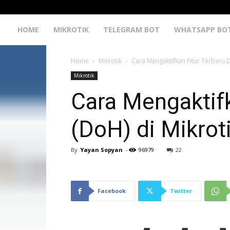
HOME
MIKROTIK
TELEGRAM BOT
WHATSAPP BO
Home
Mikrotik
Cara Mengaktifkan Fitur Terbaru 
Mikrotik
Cara Mengaktif
(DoH) di Mikrot
By
Yayan Sopyan
-
96979
22
Facebook
Twitter