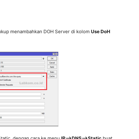
ukup menambahkan DOH Server di kolom
Use DoH
Static, dengan cara ke menu
IP–>DNS–>Static
buat