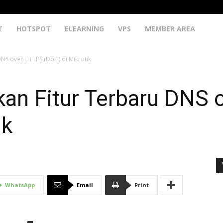
T
HOTSPOT
ELEARNING
VPS
MEMBER AREA
DNS over HTTPS (DoH) di Mikrotik
kan Fitur Terbaru DNS
ik
WhatsApp
Email
Print