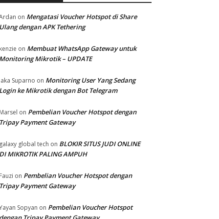
Mengatasi Voucher Hotspot di Share
Ardan
on
Ulang dengan APK Tethering
Membuat WhatsApp Gateway untuk
kenzie
on
Monitoring Mikrotik – UPDATE
Monitoring User Yang Sedang
Jaka Suparno
on
Login ke Mikrotik dengan Bot Telegram
Pembelian Voucher Hotspot dengan
Marsel
on
Tripay Payment Gateway
BLOKIR SITUS JUDI ONLINE
galaxy global tech
on
DI MIKROTIK PALING AMPUH
Pembelian Voucher Hotspot dengan
Fauzi
on
Tripay Payment Gateway
Pembelian Voucher Hotspot
Yayan Sopyan
on
dengan Tripay Payment Gateway