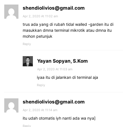
shendiolivios@gmail.com
Apr 2, 2020 At 11:02 am
trus ada yang di rubah tidal walled -garden itu di
masukkan dmna terminal mikrotik atau dmna itu
mohon petunjuk
Reply
Yayan Sopyan, S.Kom
Apr 2, 2020 At 11:03 am
iyaa itu di jalankan di terminal aja
Reply
shendiolivios@gmail.com
Apr 2, 2020 At 11:14 am
itu udah otomatis iyh nanti ada wa nya]
Reply