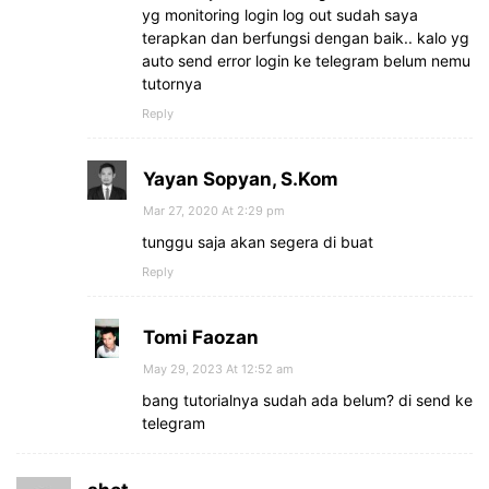
yg monitoring login log out sudah saya
terapkan dan berfungsi dengan baik.. kalo yg
auto send error login ke telegram belum nemu
tutornya
Reply
Yayan Sopyan, S.Kom
Mar 27, 2020 At 2:29 pm
tunggu saja akan segera di buat
Reply
Tomi Faozan
May 29, 2023 At 12:52 am
bang tutorialnya sudah ada belum? di send ke
telegram