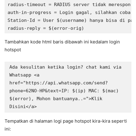
radius-timeout = RADIUS server tidak merespon, 
auth-in-progress = Login gagal, silahkan coba l
Station-Id = User $(username) hanya bisa di pak
radius-reply = $(error-orig)
Tambahkan kode html baris dibawah ini kedalam login
hotspot
Ada kesulitan ketika login? chat kami via 
Whatsapp <a 
href="https://api.whatsapp.com/send?
phone=62NO-HP&text=IP: $(ip) MAC: $(mac) 
$(error), Mohon bantuanya..=">Klik 
Disini</a>
Tempatkan di halaman logi page hotspot kira-kira seperti
ini: