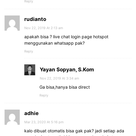
Reply
rudianto
Nov 22, 2019 At 2:13 am
apakah bisa ? live chat login page hotspot
menggunakan whatsapp pak?
Reply
Yayan Sopyan, S.Kom
Nov 22, 2019 At 3:34 am
Ga bisa,hanya bisa direct
Reply
adhie
Mar 23, 2020 At 5:16 pm
kalo dibuat otomatis bisa gak pak? jadi setiap ada