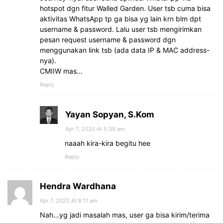
hotspot dgn fitur Walled Garden. User tsb cuma bisa
aktivitas WhatsApp tp ga bisa yg lain krn blm dpt
username & password. Lalu user tsb mengirimkan
pesan request username & password dgn
menggunakan link tsb (ada data IP & MAC address-
nya).
CMIIW mas…
Reply
Yayan Sopyan, S.Kom
Apr 7, 2020 At 5:39 am
naaah kira-kira begitu hee
Reply
Hendra Wardhana
Apr 7, 2020 At 8:11 am
Nah…yg jadi masalah mas, user ga bisa kirim/terima