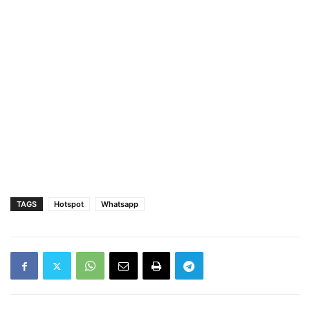
TAGS
Hotspot
Whatsapp