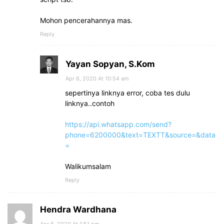
Mohon pencerahannya mas.
Reply
Yayan Sopyan, S.Kom
Apr 6, 2020 At 10:54 am
sepertinya linknya error, coba tes dulu
linknya..contoh
https://api.whatsapp.com/send?
phone=6200000&text=TEXTT&source=&data
=
Walikumsalam
Reply
Hendra Wardhana