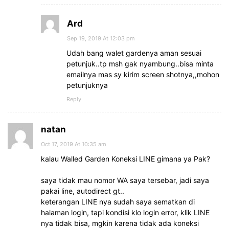
Ard
Sep 19, 2019 At 12:03 pm
Udah bang walet gardenya aman sesuai
petunjuk..tp msh gak nyambung..bisa minta
emailnya mas sy kirim screen shotnya,,mohon
petunjuknya
Reply
natan
Oct 17, 2019 At 10:35 am
kalau Walled Garden Koneksi LINE gimana ya Pak?
saya tidak mau nomor WA saya tersebar, jadi saya
pakai line, autodirect gt..
keterangan LINE nya sudah saya sematkan di
halaman login, tapi kondisi klo login error, klik LINE
nya tidak bisa, mgkin karena tidak ada koneksi