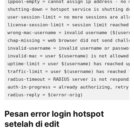
ippool-empty = cannot assign ip address - no mo
shutting-down = hotspot service is shutting dow
user-session-limit = no more sessions are allow
license-session-limit = session limit reached (
wrong-mac-username = invalid username ($(userna
chap-missing = web browser did not send challen
invalid-username = invalid username or password

invalid-mac = user $(username) is not allowed t
uptime-limit = user $(username) has reached upt
traffic-limit = user $(username) has reached tr
radius-timeout = RADIUS server is not respondin
auth-in-progress = already authorizing, retry l
radius-reply = $(error-orig)
Pesan error login hotspot
setelah di edit