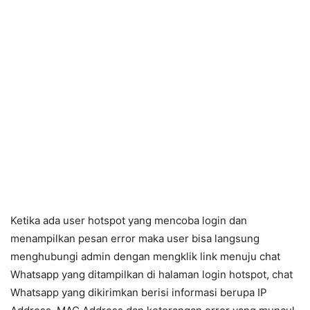
Ketika ada user hotspot yang mencoba login dan
menampilkan pesan error maka user bisa langsung
menghubungi admin dengan mengklik link menuju chat
Whatsapp yang ditampilkan di halaman login hotspot, chat
Whatsapp yang dikirimkan berisi informasi berupa IP