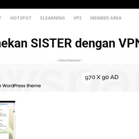
T
HOTSPOT
ELEARNING
VPS
MEMBER AREA
nekan SISTER dengan VP
- Advertisement -