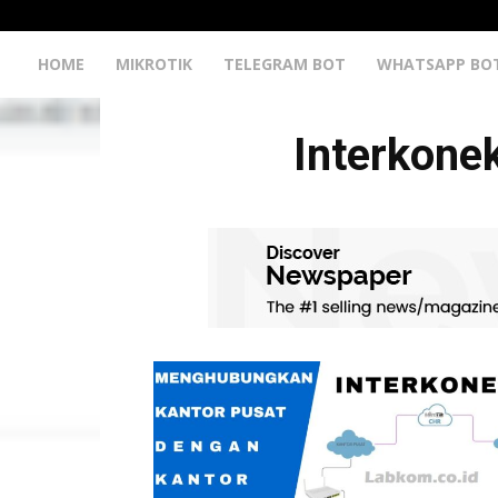
HOME
MIKROTIK
TELEGRAM BOT
WHATSAPP BO
Interkone