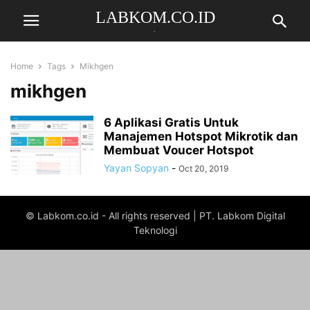
LABKOM.CO.ID
.
Home
Tags
Mikhgen
mikhgen
6 Aplikasi Gratis Untuk
Manajemen Hotspot Mikrotik dan
Membuat Voucer Hotspot
Yayan Sopyan
-
Oct 20, 2019
© Labkom.co.id - All rights reserved | PT. Labkom Digital
Teknologi