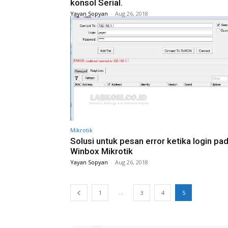
konsol Serial.
Yayan Sopyan
-
Aug 26, 2018
Mikrotik
Solusi untuk pesan error ketika login pa
Winbox Mikrotik
Yayan Sopyan
-
Aug 26, 2018
...
1
3
4
5