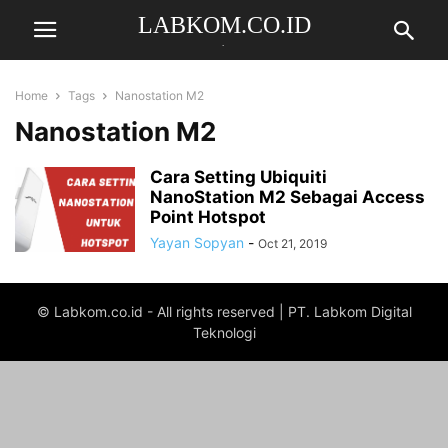
LABKOM.CO.ID
.
Home
Tags
Nanostation M2
Nanostation M2
Cara Setting Ubiquiti
NanoStation M2 Sebagai Access
Point Hotspot
Yayan Sopyan
-
Oct 21, 2019
© Labkom.co.id - All rights reserved | PT. Labkom Digital
Teknologi