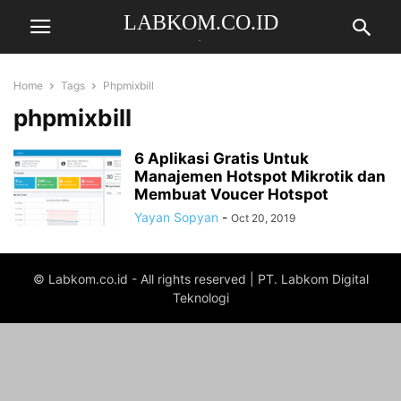
LABKOM.CO.ID
.
Home
Tags
Phpmixbill
phpmixbill
6 Aplikasi Gratis Untuk
Manajemen Hotspot Mikrotik dan
Membuat Voucer Hotspot
Yayan Sopyan
-
Oct 20, 2019
© Labkom.co.id - All rights reserved | PT. Labkom Digital
Teknologi