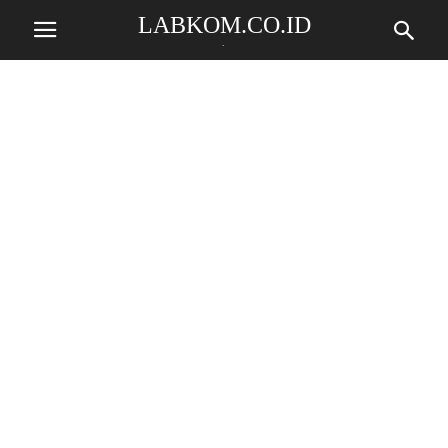
LABKOM.CO.ID
.