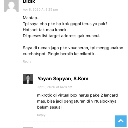
Didik
Apr 8, 2020 At 8:25 pm
Mantap…
Tpi saya cba pke hp kok gagal terus ya pak?
Hotspot tak mau konek.
Di queses list target address gak muncul.
Saya di rumah juga pke voucheran, tpi menggunakan
cutehotspot. Pingin beralih ke mikrotik.
Reply
Yayan Sopyan, S.Kom
Apr 9, 2020 At 6:28 am
mikrotik di virtual box harus pake 2 lancard
mas, bisa jadi pengaturan di virtualboxnya
belum sesuai
Reply