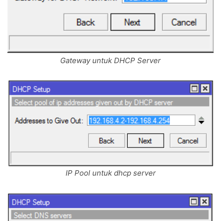
Gateway untuk DHCP Server
IP Pool untuk dhcp server