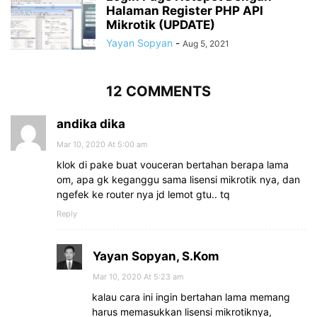
Halaman Register PHP API
Mikrotik (UPDATE)
Yayan Sopyan
-
Aug 5, 2021
12 COMMENTS
andika dika
Mar 10, 2020 At 5:00 am
klok di pake buat vouceran bertahan berapa lama
om, apa gk keganggu sama lisensi mikrotik nya, dan
ngefek ke router nya jd lemot gtu.. tq
Reply
Yayan Sopyan, S.Kom
Mar 10, 2020 At 5:23 am
kalau cara ini ingin bertahan lama memang
harus memasukkan lisensi mikrotiknya,