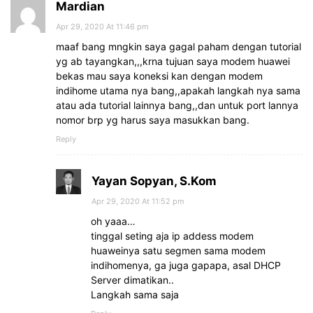
Mardian
Apr 29, 2020 At 11:46 pm
maaf bang mngkin saya gagal paham dengan tutorial
yg ab tayangkan,,,krna tujuan saya modem huawei
bekas mau saya koneksi kan dengan modem
indihome utama nya bang,,apakah langkah nya sama
atau ada tutorial lainnya bang,,dan untuk port lannya
nomor brp yg harus saya masukkan bang.
Reply
Yayan Sopyan, S.Kom
Apr 29, 2020 At 11:52 pm
oh yaaa…
tinggal seting aja ip addess modem
huaweinya satu segmen sama modem
indihomenya, ga juga gapapa, asal DHCP
Server dimatikan..
Langkah sama saja