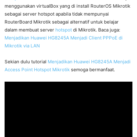
menggunakan virtualBox yang di install RouterOS Mikrotik
sebagai server hotspot apabila tidak mempunyai
RouterBoard Mikrotik sebagai alternatif untuk belajar
dalam membuat server
hotspot
di Mikrotik. Baca juga:
Menjadikan Huawei HG8245A Menjadi Client PPPoE di
Mikrotik via LAN
Sekian dulu tutorial
Menjadikan Huawei HG8245A Menjadi
Access Point Hotspot Mikrotik
semoga bermanfaat.