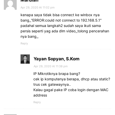
Mardian
Apr 29, 2020 At 11:02 pm
kenapa saya tidak bisa connect ke winbox nya
bang,,”ERROR:could not connect to 192.168.5.1″
padahal semua langkah2 sudah saya ikuti sama
persis seperti yag ada dlm video,,tolong pencerahan
nya bang,,
Reply
Yayan Sopyan, S.Kom
Apr 29, 2020 At 11:38 pm
IP MIkrotiknya brapa bang?
cek ip komputenya berapa, dhcp atau static?
trus cek gatewaynya..
Kalau gagal pake IP coba login dengan MAC
address
Reply