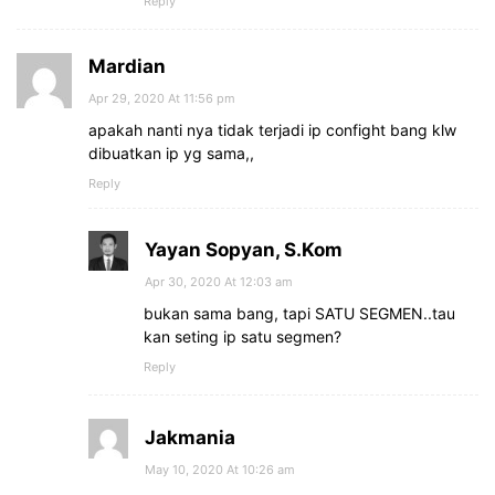
Reply
Mardian
Apr 29, 2020 At 11:56 pm
apakah nanti nya tidak terjadi ip confight bang klw
dibuatkan ip yg sama,,
Reply
Yayan Sopyan, S.Kom
Apr 30, 2020 At 12:03 am
bukan sama bang, tapi SATU SEGMEN..tau
kan seting ip satu segmen?
Reply
Jakmania
May 10, 2020 At 10:26 am