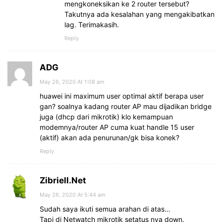
mengkoneksikan ke 2 router tersebut?
Takutnya ada kesalahan yang mengakibatkan
lag. Terimakasih.
Reply
ADG
May 26, 2020 At 1:08 am
huawei ini maximum user optimal aktif berapa user
gan? soalnya kadang router AP mau dijadikan bridge
juga (dhcp dari mikrotik) klo kemampuan
modemnya/router AP cuma kuat handle 15 user
(aktif) akan ada penurunan/gk bisa konek?
Reply
Zibriell.Net
May 26, 2020 At 5:44 am
Sudah saya ikuti semua arahan di atas…
Tapi di Netwatch mikrotik setatus nya down.