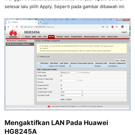
selesai lalu pilih Apply. Seperti pada gambar dibawah ini:
Mengaktifkan LAN Pada Huawei
HG8245A