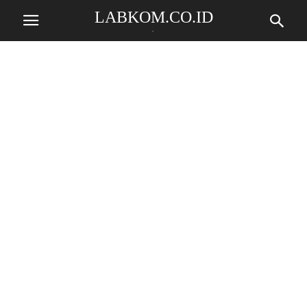
LABKOM.CO.ID
.