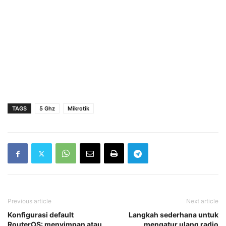
TAGS
5 Ghz
Mikrotik
Previous article
Next article
Konfigurasi default
Langkah sederhana untuk
RouterOS: menyimpan atau
mengatur ulang radio