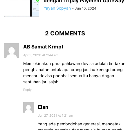
dengan Tripay Payment Gateway
Yayan Sopyan
-
Jun 10, 2024
2 COMMENTS
AB Samat Krmpt
Apr 3, 2020 At 2:44 am
Memlokir akun para pahlawan devisa adalah tindakan
penghianatan untuk apa orang jau jau kenegri orang
mencari devisa padahal semua itu hanya dngan
sentuhan jari sajah
Reply
Elan
Jun 27, 2021 At 1:21 am
Yang ada pembodohan generasi, mencetak
manusia pemalas dan manusia kurang gerak