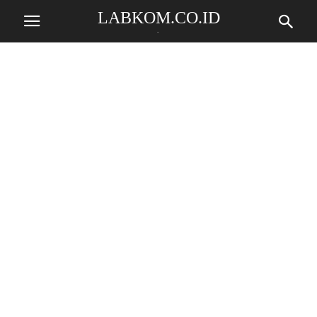
LABKOM.CO.ID
.