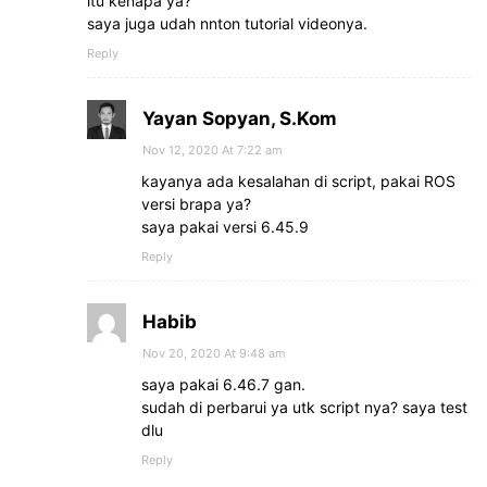
itu kenapa ya?
saya juga udah nnton tutorial videonya.
Reply
Yayan Sopyan, S.Kom
Nov 12, 2020 At 7:22 am
kayanya ada kesalahan di script, pakai ROS
versi brapa ya?
saya pakai versi 6.45.9
Reply
Habib
Nov 20, 2020 At 9:48 am
saya pakai 6.46.7 gan.
sudah di perbarui ya utk script nya? saya test
dlu
Reply