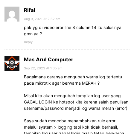
Rifai
Aug 9, 2021 At 2:32 am
pak yg di video eror line 8 column 14 itu solusinya
gmn ya ?
Reply
Mas Arul Computer
Sep 22, 2023 At 1:05 am
Bagaimana caranya mengubah warna log tertentu
pada mikrotik agar berwarna MERAH ?
Misal kita akan mengubah tampilan log user yang
GAGAL LOGIN ke hotspot kita karena salah penulisan
username/password menjadi log warna merah (error)
Saya sudah mencoba menambahkan rule error
melalui system > logging tapi kok tidak berhasil,
tampilan log user gagal login masih tetap berwarna