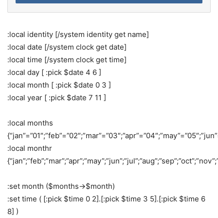
:local identity [/system identity get name]
:local date [/system clock get date]
:local time [/system clock get time]
:local day [ :pick $date 4 6 ]
:local month [ :pick $date 0 3 ]
:local year [ :pick $date 7 11 ]
:local months
{“jan”=”01″;”feb”=”02″;”mar”=”03″;”apr”=”04″;”may”=”05″;”jun”
:local monthr
{“jan”;”feb”;”mar”;”apr”;”may”;”jun”;”jul”;”aug”;”sep”;”oct”;”nov”
:set month ($months->$month)
:set time ( [:pick $time 0 2].[:pick $time 3 5].[:pick $time 6
8] )