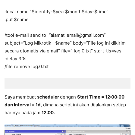
:local name “$identity-$year$month$day-$time”
:put $name
/tool e-mail send to=”alamat_email@gmail.com”
subject=”Log Mikrotik | $name” body=”File log ini dikirim
secara otomatis via email” file=” log.0.txt” start-tls=yes
:delay 30s
/file remove log.0.txt
Saya membuat
scheduler
dengan
Start Time = 12:00:00
dan Interval = 1d
, dimana script ini akan dijalankan setiap
harinya pada jam
12:00.