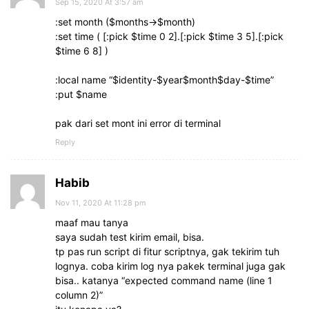
Sep 15, 2020 At 3:57 am
:set month ($months->$month)
:set time ( [:pick $time 0 2].[:pick $time 3 5].[:pick
$time 6 8] )
:local name “$identity-$year$month$day-$time”
:put $name
pak dari set mont ini error di terminal
Reply
Habib
Nov 11, 2020 At 11:28 pm
maaf mau tanya
saya sudah test kirim email, bisa.
tp pas run script di fitur scriptnya, gak tekirim tuh
lognya. coba kirim log nya pakek terminal juga gak
bisa.. katanya “expected command name (line 1
column 2)”