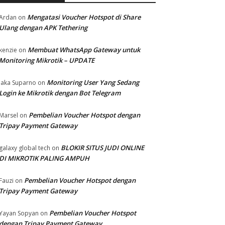
Mengatasi Voucher Hotspot di Share
Ardan
on
Ulang dengan APK Tethering
Membuat WhatsApp Gateway untuk
kenzie
on
Monitoring Mikrotik – UPDATE
Monitoring User Yang Sedang
Jaka Suparno
on
Login ke Mikrotik dengan Bot Telegram
Pembelian Voucher Hotspot dengan
Marsel
on
Tripay Payment Gateway
BLOKIR SITUS JUDI ONLINE
galaxy global tech
on
DI MIKROTIK PALING AMPUH
Pembelian Voucher Hotspot dengan
Fauzi
on
Tripay Payment Gateway
Pembelian Voucher Hotspot
Yayan Sopyan
on
dengan Tripay Payment Gateway