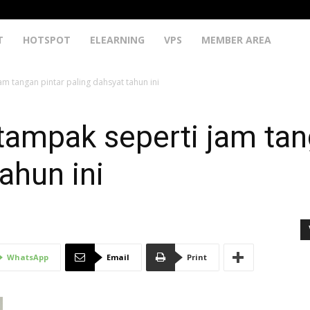
T
HOTSPOT
ELEARNING
VPS
MEMBER AREA
m tangan pintar paling dahsyat tahun ini
ampak seperti jam tan
ahun ini
WhatsApp
Email
Print