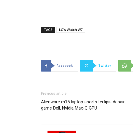
TAGS
LG's Watch W7
Facebook
Twitter
Previous article
Alienware m15 laptop sports tertipis desain
game Dell, Nvidia Max-Q GPU