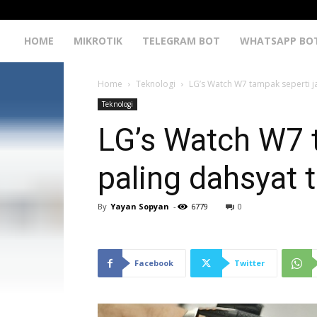
HOME
MIKROTIK
TELEGRAM BOT
WHATSAPP BO
Home
Teknologi
LG’s Watch W7 tampak seperti ja
Teknologi
LG’s Watch W7 t
paling dahsyat t
By
Yayan Sopyan
-
6779
0
Facebook
Twitter