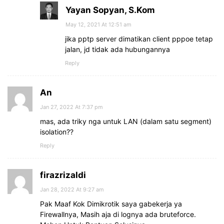
Yayan Sopyan, S.Kom
May 12, 2021 At 12:51 am
jika pptp server dimatikan client pppoe tetap
jalan, jd tidak ada hubungannya
Reply
An
Jan 27, 2022 At 7:37 pm
mas, ada triky nga untuk LAN (dalam satu segment)
isolation??
Reply
firazrizaldi
Jan 28, 2022 At 9:27 am
Pak Maaf Kok Dimikrotik saya gabekerja ya
Firewallnya, Masih aja di lognya ada bruteforce.