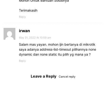
Mohon Untuk Bantuan Solusinya
Terimakasih
Reply
irwan
May 31, 2022 At 10:59 am
Salam mas yayan. mohon ijin bertanya di mikrotik
saya adanya address-list-timeout pilihannya none
dynamic dan none static itu pilih yg mana ya ?
Reply
Leave a Reply
Cancel reply