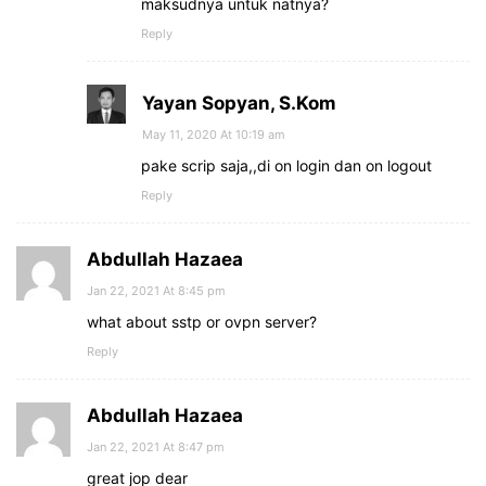
maksudnya untuk natnya?
Reply
Yayan Sopyan, S.Kom
May 11, 2020 At 10:19 am
pake scrip saja,,di on login dan on logout
Reply
Abdullah Hazaea
Jan 22, 2021 At 8:45 pm
what about sstp or ovpn server?
Reply
Abdullah Hazaea
Jan 22, 2021 At 8:47 pm
great jop dear