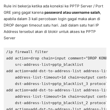
Rule ini bekerja ketika ada koneksi ke PPTP Server / Port
GRE yang gagal karena
password atau username salah
,
apabila dalam 3 kali percobaan login gagal maka akan di
DROP dengan timeout satu hari. Jadi dalam satu hari IP
Address tersebut akan di blokir untuk akses ke PPTP
Server
/ip firewall filter

add action=drop chain=input comment="DROP KONEK
    src-address-list=pptp_blacklist

add action=add-dst-to-address-list address-list
    address-list-timeout=1d chain=output conten
    dst-address-list=pptp_blacklist_3 protocol=
add action=add-dst-to-address-list address-list
    address-list-timeout=1m chain=output conten
    dst-address-list=pptp_blacklist_2 protocol=
add action=add-dst-to-address-list address-list