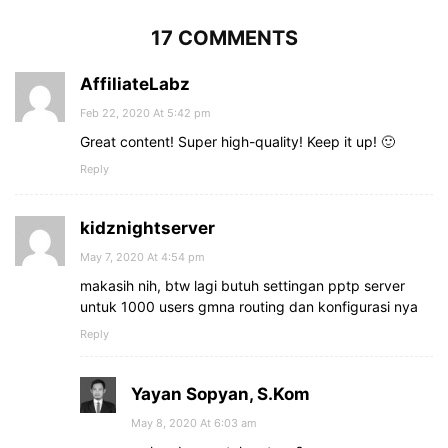
17 COMMENTS
AffiliateLabz
Feb 22, 2020 At 5:42 pm
Great content! Super high-quality! Keep it up! 🙂
Reply
kidznightserver
May 7, 2020 At 4:54 pm
makasih nih, btw lagi butuh settingan pptp server
untuk 1000 users gmna routing dan konfigurasi nya
Reply
Yayan Sopyan, S.Kom
May 8, 2020 At 6:03 am