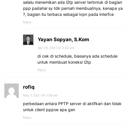
selalu menemikan ada l2tp server terbntuk di bagian
ppp padahal sy tdk pernah membuatnya, kenapa ya
?, bagian itu terbaca sebagai lvpn pada interfce
Reply
Yayan Sopyan, S.Kom
Apr 24, 2021 At 3:30 pm
di cek di schedule, biasanya ada schedule
untuk membuat koneksi l2tp
Reply
rofiq
May 7, 2021 At 7:58 am
perbedaan antara PPTP server di aktifkan dan tidak
untuk client pppoe apa gan
Reply