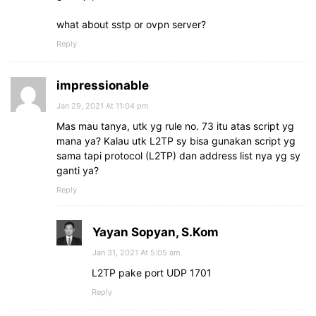
what about sstp or ovpn server?
Reply
impressionable
Jan 29, 2021 At 11:04 pm
Mas mau tanya, utk yg rule no. 73 itu atas script yg
mana ya? Kalau utk L2TP sy bisa gunakan script yg
sama tapi protocol (L2TP) dan address list nya yg sy
ganti ya?
Reply
Yayan Sopyan, S.Kom
Jan 31, 2021 At 5:05 am
L2TP pake port UDP 1701
Reply