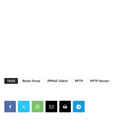
TAGS
Bruto Force
PPPoE Client
PPTP
PPTP Server