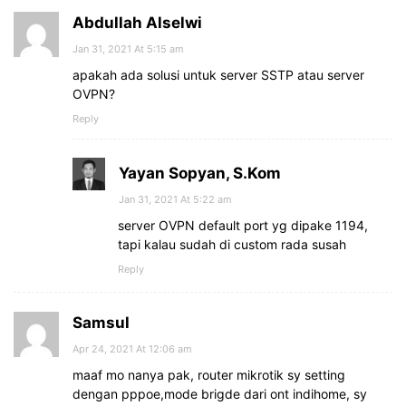
Abdullah Alselwi
Jan 31, 2021 At 5:15 am
apakah ada solusi untuk server SSTP atau server
OVPN?
Reply
Yayan Sopyan, S.Kom
Jan 31, 2021 At 5:22 am
server OVPN default port yg dipake 1194,
tapi kalau sudah di custom rada susah
Reply
Samsul
Apr 24, 2021 At 12:06 am
maaf mo nanya pak, router mikrotik sy setting
dengan pppoe,mode brigde dari ont indihome, sy