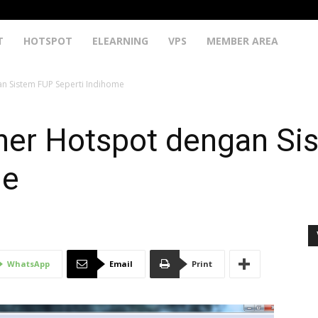
T
HOTSPOT
ELEARNING
VPS
MEMBER AREA
 Sistem FUP Seperti Indihome
er Hotspot dengan Si
me
WhatsApp
Email
Print