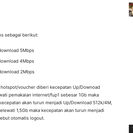
s sebagai berikut:
 download 5Mbps
n download 4Mbps
n download 2Mbps
r hotspot/voucher diberi kecepatan Up/Downoad
wati pemakaian internet/fup1 sebesar 1Gb maka
 kecepatan akan turun menjadi Up/Download 512k/4M,
elewati 1,5Gb maka kecepatan akan turun menjadi
but otomatis logout.