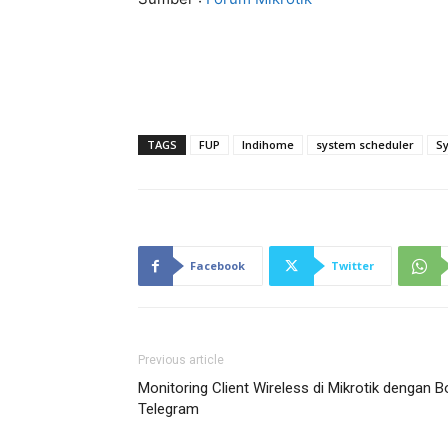
TAGS
FUP
Indihome
system scheduler
Sy
Facebook
Twitter
Previous article
Monitoring Client Wireless di Mikrotik dengan B
Telegram