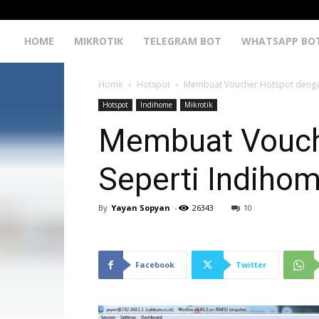
HOME
MIKROTIK
TELEGRAM BOT
WHATSAPP BO
Home
Hotspot
Membuat Voucher Hotspot dengan
Hotspot
Indihome
Mikrotik
Membuat Vouch
Seperti Indiho
By
Yayan Sopyan
-
26343
10
Facebook
Twitter