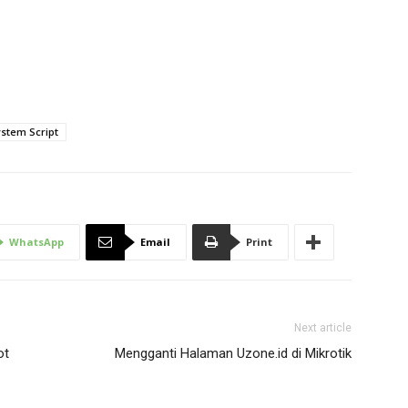
stem Script
WhatsApp
Email
Print
Next article
ot
Mengganti Halaman Uzone.id di Mikrotik