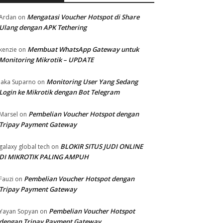
Mengatasi Voucher Hotspot di Share
Ardan
on
Ulang dengan APK Tethering
Membuat WhatsApp Gateway untuk
kenzie
on
Monitoring Mikrotik – UPDATE
Monitoring User Yang Sedang
Jaka Suparno
on
Login ke Mikrotik dengan Bot Telegram
Pembelian Voucher Hotspot dengan
Marsel
on
Tripay Payment Gateway
BLOKIR SITUS JUDI ONLINE
galaxy global tech
on
DI MIKROTIK PALING AMPUH
Pembelian Voucher Hotspot dengan
Fauzi
on
Tripay Payment Gateway
Pembelian Voucher Hotspot
Yayan Sopyan
on
dengan Tripay Payment Gateway