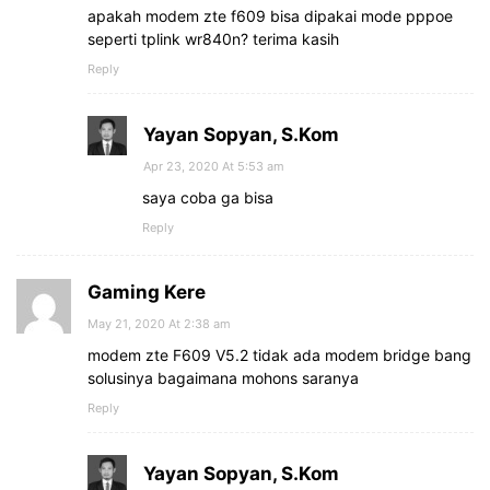
apakah modem zte f609 bisa dipakai mode pppoe
seperti tplink wr840n? terima kasih
Reply
Yayan Sopyan, S.Kom
Apr 23, 2020 At 5:53 am
saya coba ga bisa
Reply
Gaming Kere
May 21, 2020 At 2:38 am
modem zte F609 V5.2 tidak ada modem bridge bang
solusinya bagaimana mohons saranya
Reply
Yayan Sopyan, S.Kom