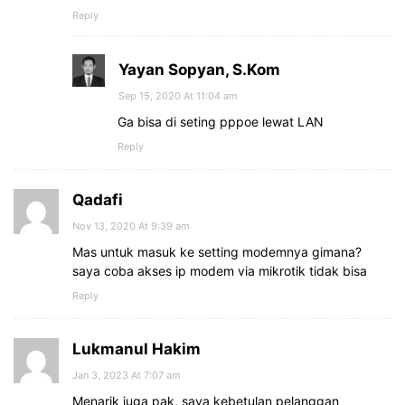
Reply
Yayan Sopyan, S.Kom
Sep 15, 2020 At 11:04 am
Ga bisa di seting pppoe lewat LAN
Reply
Qadafi
Nov 13, 2020 At 9:39 am
Mas untuk masuk ke setting modemnya gimana?
saya coba akses ip modem via mikrotik tidak bisa
Reply
Lukmanul Hakim
Jan 3, 2023 At 7:07 am
Menarik juga pak, saya kebetulan pelanggan