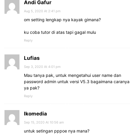
Andi Gafur
Aug 5, 2020 At 2:41 pm
om setting lengkap nya kayak gimana?
ku coba tutor di atas tapi gagal mulu
Reply
Lufias
Sep 3, 2020 At 4:01 pm
Mau tanya pak, untuk mengetahui user name dan
password admin untuk versi V5.3 bagaimana caranya
ya pak?
Reply
Ikomedia
Sep 15, 2020 At 10:56 am
untuk setingan pppoe nya mana?