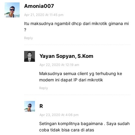
Amonia007
Apr 21, 2020 At 11:45 pm
Itu maksudnya ngambil dhcp dari mikrotik gimana mi
?
Reply
Yayan Sopyan, S.Kom
Apr 22, 2020 At 12:19 am
Maksudnya semua client yg terhubung ke
modem ini dapat IP dari mikrotik
Reply
R
Apr 23, 2020 At 4:06 pm
Setingan komplitnya bagaimana . Saya sudah
coba tidak bisa cara di atas