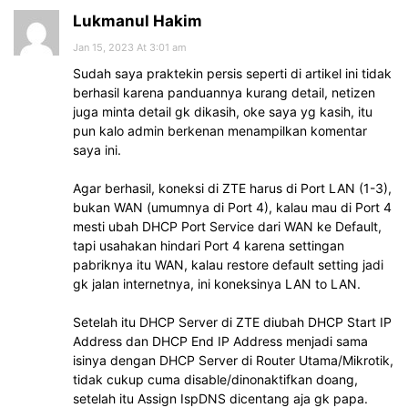
Lukmanul Hakim
Jan 15, 2023 At 3:01 am
Sudah saya praktekin persis seperti di artikel ini tidak
berhasil karena panduannya kurang detail, netizen
juga minta detail gk dikasih, oke saya yg kasih, itu
pun kalo admin berkenan menampilkan komentar
saya ini.
Agar berhasil, koneksi di ZTE harus di Port LAN (1-3),
bukan WAN (umumnya di Port 4), kalau mau di Port 4
mesti ubah DHCP Port Service dari WAN ke Default,
tapi usahakan hindari Port 4 karena settingan
pabriknya itu WAN, kalau restore default setting jadi
gk jalan internetnya, ini koneksinya LAN to LAN.
Setelah itu DHCP Server di ZTE diubah DHCP Start IP
Address dan DHCP End IP Address menjadi sama
isinya dengan DHCP Server di Router Utama/Mikrotik,
tidak cukup cuma disable/dinonaktifkan doang,
setelah itu Assign IspDNS dicentang aja gk papa.