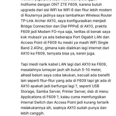
Indihome dengan ONT ZTE F609, karena butuh
upgrade dari sisi WiFi ke WiFi 6 dan fitur lebih modern
di Routernya jadinya saya tambahkan Wireless Router
TP-Link Archer AX10, saya konfigurasikan menjadi
Bridge Connection dan Dial PPPoE di AX10, praktis
F609 jadi Modem FO-nya saja, terlitas di benak saya
kok mubazir ya ada beberapa Port Gigabit LAN dan
Access Point di F609 itu meski ya masih WiFi Single
Band 2.4Ghz, gimana kalo dialirkan lagi internet dari
AX10 ke F609, ternyata bisa ya, keren juga.
Tapi mesti narik kabel LAN lagi dari AX10 ke F609,
masalahnya lumayan jauh sih butuh 5-10 meter,
alhasil belum saya coba lakukan, kecuali ada benefit
lain seperti fitur-fitur yang ada di F609 tapi gk ada di
AX10 apakah jadi berfungsi lagi ?, seperti USB
Storage, Samba Server, Printer Server, dsb di menu
Applications di F609 ?, kalau cuma memfungsikan
internal Switch dan Access Point jadi kurang tertarik
melakukannya sih, soalnya AX10 sudah punya dan
lebih canggih.