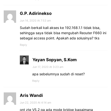
G.P. Adirinekso
Jun 14, 2020 At 7:53 am
Sudah berkali kali akses ke 192.168.1.1 tidak bisa,
sehingga saya tidak bisa mengubah Reouter F660 ini
sebagai access point. Apakah ada solusinya? tks
Reply
Yayan Sopyan, S.Kom
Jun 17, 2020 At 3:23 am
apa sebelumnya sudah di reset?
Reply
Aris Wandi
Jun 22, 2020 At 4:14 am
ont zte V5.2 ga ada mode bridge bagaimana