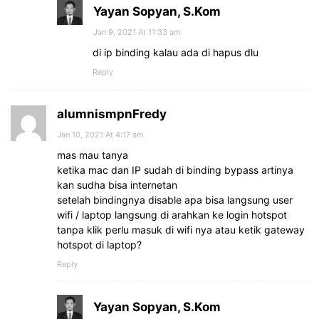
Yayan Sopyan, S.Kom
Jan 9, 2021 At 11:33 am
di ip binding kalau ada di hapus dlu
Reply
alumnismpnFredy
Jan 10, 2021 At 4:17 am
mas mau tanya
ketika mac dan IP sudah di binding bypass artinya
kan sudha bisa internetan
setelah bindingnya disable apa bisa langsung user
wifi / laptop langsung di arahkan ke login hotspot
tanpa klik perlu masuk di wifi nya atau ketik gateway
hotspot di laptop?
Reply
Yayan Sopyan, S.Kom