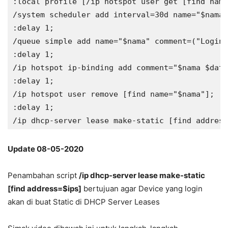
:local profile [/ip hotspot user get [find name
/system scheduler add interval=30d name="$nama"
:delay 1;

/queue simple add name="$nama" comment=("Login 
:delay 1;

/ip hotspot ip-binding add comment="$nama $date
:delay 1;

/ip hotspot user remove [find name="$nama"];

:delay 1;

Update 08-05-2020
Penambahan script
/ip dhcp-server lease make-static
[find address=$ips]
bertujuan agar Device yang login
akan di buat Static di DHCP Server Leases