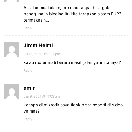
Assalammualaikum, bro mau tanya. bisa gak
pengguna ip binding itu kita terapkan sistem FUP?
terimakasih…
Reply
Jimm Helmi
Jul 16, 2020 At 8:37 pm
kalau router mati berarti masih jalan ya limitannya?
Reply
amir
Jan 9, 2021 At 11:03 am
kenapa di mikrotik saya tidak bissa seperti di video
ya mas?
Reply