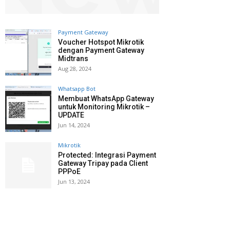
Payment Gateway
Voucher Hotspot Mikrotik
dengan Payment Gateway
Midtrans
Aug 28, 2024
Whatsapp Bot
Membuat WhatsApp Gateway
untuk Monitoring Mikrotik –
UPDATE
Jun 14, 2024
Mikrotik
Protected: Integrasi Payment
Gateway Tripay pada Client
PPPoE
Jun 13, 2024