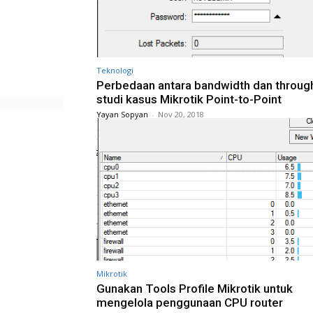
Teknologi
Perbedaan antara bandwidth dan throug
studi kasus Mikrotik Point-to-Point
Yayan Sopyan
-
Nov 20, 2018
Mikrotik
Gunakan Tools Profile Mikrotik untuk
mengelola penggunaan CPU router