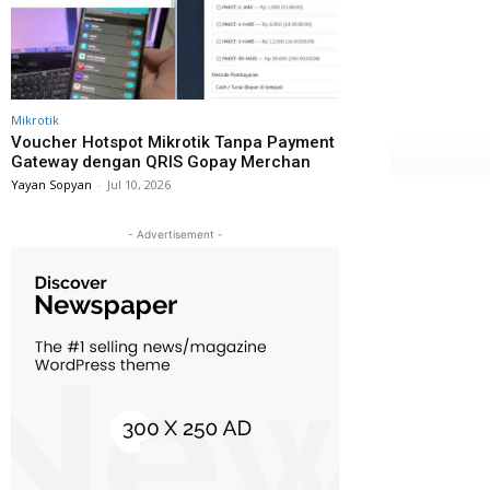
Mikrotik
Voucher Hotspot Mikrotik Tanpa Payment
Gateway dengan QRIS Gopay Merchan
Yayan Sopyan
-
Jul 10, 2026
- Advertisement -