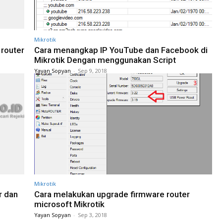
Mikrotik
router
Cara menangkap IP YouTube dan Facebook di
Mikrotik Dengan menggunakan Script
Yayan Sopyan
-
Sep 9, 2018
Mikrotik
r dan
Cara melakukan upgrade firmware router
microsoft Mikrotik
Yayan Sopyan
-
Sep 3, 2018