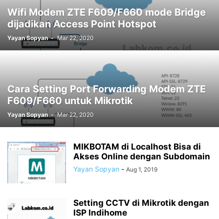
Wifi Modem ZTE F609/F660 mode Bridge
dijadikan Access Point Hotspot
Yayan Sopyan
-
Mar 22, 2020
Cara Setting Port Forwarding Modem ZTE
F609/F660 untuk Mikrotik
Yayan Sopyan
-
Mar 22, 2020
MIKBOTAM di Localhost Bisa di
Akses Online dengan Subdomain
Yayan Sopyan
-
Aug 1, 2019
Setting CCTV di Mikrotik dengan
ISP Indihome