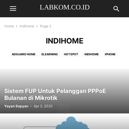
LABKOM.CO.ID
.
Home
Indihome
Page 2
INDIHOME
ADGUARD HOME
ELEARNING
HOTSPOT
INDIHOME
IPHONE
KUIS
MIKBOTAM
MIKHMON
MIKROSTATOR
MIKROTIK
PAYMENT GATEWAY
PI-HOLE
TEKNOLOGI
TELEGRAM BOT
USERMAN
VPS
WHATSAPP BOT
WINDOWS
WIREGUARD
Sistem FUP Untuk Pelanggan PPPoE
Bulanan di Mikrotik
Yayan Sopyan
-
Apr 3, 2020