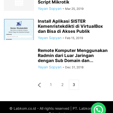
Script Mikrotik
Yayan Sopyan
-
Mar 25, 2019
Install Aplikasi SISTER
Kemenristekdikti di VirtualBox
dan Bisa di Akses Publik
Yayan Sopyan
-
Feb 15, 2019
Remote Komputer Menggunakan
Radmin dari Luar Jaringan
dengan Sub Domain dan...
Yayan Sopyan
-
Dec 31, 2018
1
2
3
© Labkom.co.id - All rights reserved | PT. Labkom Digital