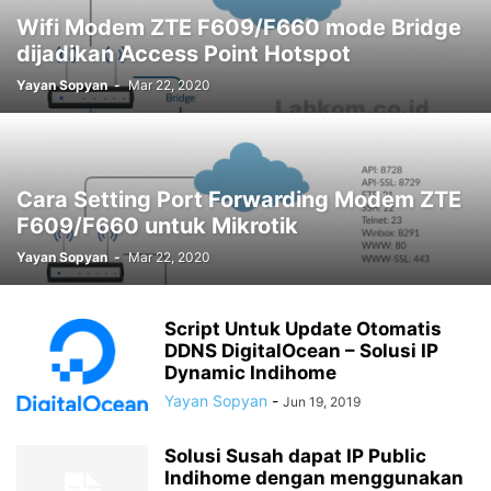
Wifi Modem ZTE F609/F660 mode Bridge
dijadikan Access Point Hotspot
Yayan Sopyan
-
Mar 22, 2020
Cara Setting Port Forwarding Modem ZTE
F609/F660 untuk Mikrotik
Yayan Sopyan
-
Mar 22, 2020
Script Untuk Update Otomatis
DDNS DigitalOcean – Solusi IP
Dynamic Indihome
Yayan Sopyan
-
Jun 19, 2019
Solusi Susah dapat IP Public
Indihome dengan menggunakan