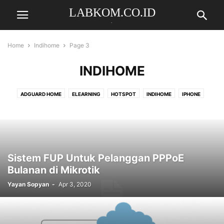
LABKOM.CO.ID
.
Home
Indihome
Page 3
INDIHOME
ADGUARD HOME
ELEARNING
HOTSPOT
INDIHOME
IPHONE
KUIS
MIKBOTAM
MIKHMON
MIKROSTATOR
MIKROTIK
PAYMENT GATEWAY
PI-HOLE
TEKNOLOGI
TELEGRAM BOT
USERMAN
VPS
WHATSAPP BOT
WINDOWS
WIREGUARD
Sistem FUP Untuk Pelanggan PPPoE
Bulanan di Mikrotik
Yayan Sopyan
-
Apr 3, 2020